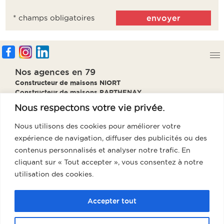
* champs obligatoires
Nos agences en 79
Constructeur de maisons NIORT
Constructeur de maisons PARTHENAY
Constructeur de maisons BRESSUIRE
Nous respectons votre vie privée.
Constructeur de maisons THOUARS
Nous utilisons des cookies pour améliorer votre
Notre agence en 85
expérience de navigation, diffuser des publicités ou des
Constructeur de maisons Fontenay
contenus personnalisés et analyser notre trafic. En
Notre agence en 86
cliquant sur « Tout accepter », vous consentez à notre
Constructeur de maisons Poitiers
utilisation des cookies.
Notre agence en 17
Constructeur de maisons La Rochelle
Accepter tout
Groupe GTR, votre meilleur partenaire pour l’achat et la construction