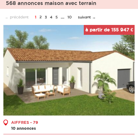
568 annonces maison avec terrain
...
← précédent
1
2
3
4
5
10
suivant →
à partir de 155 947 €
AIFFRES - 79
10 annonces