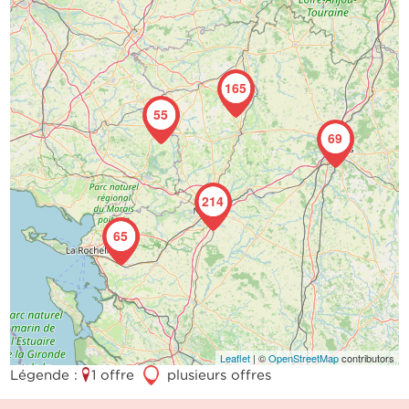
165
55
69
214
65
Leaflet
| ©
OpenStreetMap
contributors
Légende :
1 offre
3
plusieurs offres