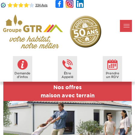
Demande
Être
Prendre
d'infos
Appelé
un RDV
Nos offres
maison avec terrain