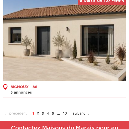
à partir de 157 499 €
BIGNOUX - 86
3 annonces
...
← précédent
1
2
3
4
5
10
suivant →
Contactez Maisons du Marais pour en