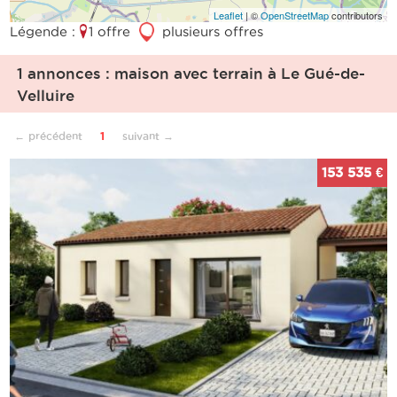
Leaflet
| ©
OpenStreetMap
contributors
Légende :
1 offre
3
plusieurs offres
1 annonces : maison avec terrain à Le Gué-de-
Velluire
← précédent
1
suivant →
153 535 €