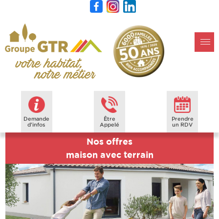
Demande
Être
Prendre
d'infos
Appelé
un RDV
Nos offres
maison avec terrain