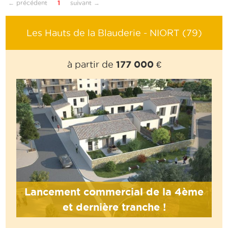
← précédent
1
suivant →
Les Hauts de la Blauderie - NIORT (79)
177 000 €
à partir de
Lancement commercial de la 4ème
et dernière tranche !