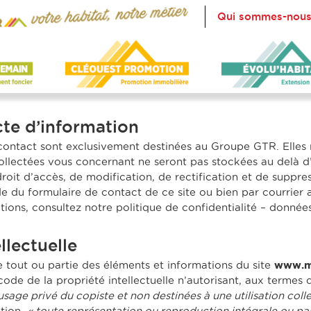
Qui sommes-nous
cte d’information
 contact sont exclusivement destinées au Groupe GTR. Elles
collectées vous concernant ne seront pas stockées au delà 
droit d’accès, de modification, de rectification et de supp
ide du
formulaire de contact
de ce site ou bien par courrier
tions, consultez notre
politique de confidentialité – donnée
llectuelle
e tout ou partie des éléments et informations du site
www.m
ode de la propriété intellectuelle n’autorisant, aux termes de 
sage privé du copiste et non destinées à une utilisation colle
ation,
« toute représentation ou reproduction intégrale ou par