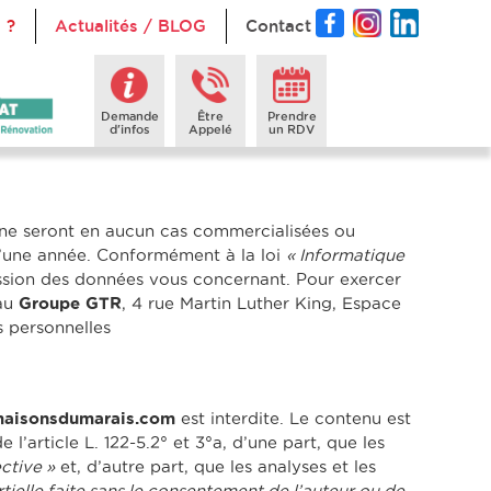
 ?
Actualités / BLOG
Contact
Demande
Être
Prendre
d'infos
Appelé
un RDV
 ne seront en aucun cas commercialisées ou
d’une année. Conformément à la loi
« Informatique
ression des données vous concernant. Pour exercer
 au
Groupe GTR
, 4 rue Martin Luther King, Espace
s personnelles
aisonsdumarais.com
est interdite. Le contenu est
l’article L. 122-5.2° et 3°a, d’une part, que les
ctive »
et, d’autre part, que les analyses et les
tielle faite sans le consentement de l’auteur ou de