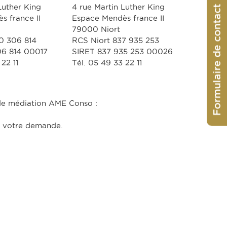
Luther King
4 rue Martin Luther King
Formulaire de contact
s france II
Espace Mendès france II
79000 Niort
0 306 814
RCS Niort 837 935 253
06 814 00017
SIRET 837 935 253 00026
22 11
Tél. 05 49 33 22 11
 de médiation AME Conso :
t votre demande.