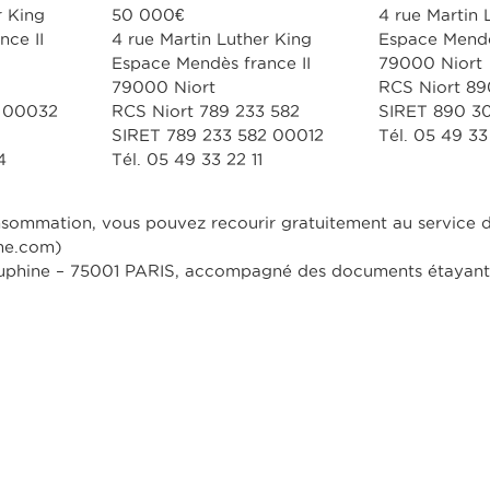
r King
50 000€
4 rue Martin 
nce II
4 rue Martin Luther King
Espace Mendè
Espace Mendès france II
79000 Niort
79000 Niort
RCS Niort 89
3 00032
RCS Niort 789 233 582
SIRET 890 3
SIRET 789 233 582 00012
Tél. 05 49 33 
4
Tél. 05 49 33 22 11
onsommation, vous pouvez recourir gratuitement au service
me.com
)
e Dauphine – 75001 PARIS, accompagné des documents étayan