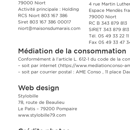
79000 Niort
4 rue Martin Luthe
Activité principale : Holding
Espace Mendès fra
RCS Niort 803 167 386
79000 Niort
Siret 803 167 386 00017
RC B 343 879 813
niort@maisonsdumarais.com
SIRET 343 879 81
Tél. 05 49 33 22 11
Fax 05 49 33 47 3
Médiation de la consommation
Conformément à l’article L. 612-1 du code de la c
– soit par internet (
https://www.mediationconso-a
– soit par courrier postal : AME Conso , 11 plac
Web design
Stylobille
78, route de Beaulieu
Le Patis – 79200 Pompaire
www.stylobille79.com