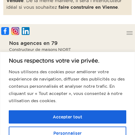
Vendée
. De la même manière, il sera l’interlocuteur
idéal si vous souhaitez
faire construire en Vienne
.
Nos agences en 79
Constructeur de maisons NIORT
Constructeur de maisons PARTHENAY
Nous respectons votre vie privée.
Constructeur de maisons BRESSUIRE
Constructeur de maisons THOUARS
Nous utilisons des cookies pour améliorer votre
Notre agence en 85
expérience de navigation, diffuser des publicités ou des
Constructeur de maisons Fontenay
contenus personnalisés et analyser notre trafic. En
cliquant sur « Tout accepter », vous consentez à notre
Notre agence en 86
utilisation des cookies.
Constructeur de maisons Poitiers
Notre agence en 17
Accepter tout
Constructeur de maisons La Rochelle
Personnaliser
Groupe GTR, votre meilleur partenaire pour l’achat et la construction