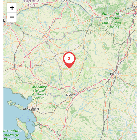
+
−
2