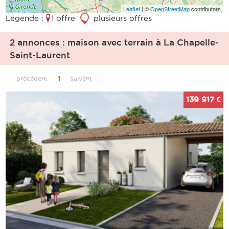
Leaflet
| ©
OpenStreetMap
contributors
Légende :
1 offre
3
plusieurs offres
2 annonces : maison avec terrain à La Chapelle-
Saint-Laurent
← précédent
1
suivant →
139 917 €