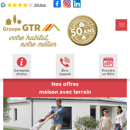
Demande
Être
Prendre
d'infos
Appelé
un RDV
Nos offres
maison avec terrain