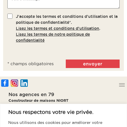
J'accepte les termes et conditions d'utilisation et la
politique de confidentialité*.
Lisez les termes et conditions d'utilisation
.
Lisez les termes de notre politique de
confidentialité
* champs obligatoires
Nos agences en 79
Constructeur de maisons NIORT
Constructeur de maisons PARTHENAY
Constructeur de maisons BRESSUIRE
Nous respectons votre vie privée.
Constructeur de maisons THOUARS
Nous utilisons des cookies pour améliorer votre