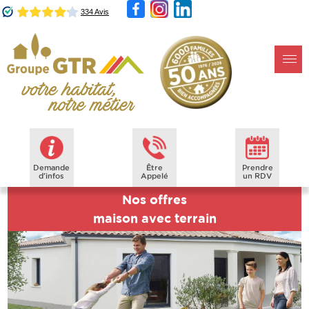
Demande
Être
Prendre
d'infos
Appelé
un RDV
Nos offres
maison avec terrain