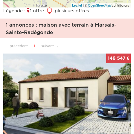
Leaflet
| ©
OpenStreetMap
contributors
Légende :
1 offre
3
plusieurs offres
1 annonces : maison avec terrain à Marsais-
Sainte-Radégonde
← précédent
1
suivant →
146 547 €