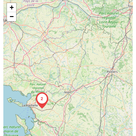
+
−
2