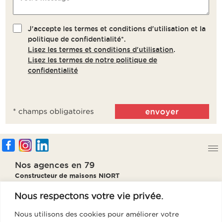
J'accepte les termes et conditions d'utilisation et la
politique de confidentialité*.
Lisez les termes et conditions d'utilisation
.
Lisez les termes de notre politique de
confidentialité
* champs obligatoires
Nos agences en 79
Constructeur de maisons NIORT
Constructeur de maisons PARTHENAY
Constructeur de maisons BRESSUIRE
Nous respectons votre vie privée.
Constructeur de maisons THOUARS
Nous utilisons des cookies pour améliorer votre