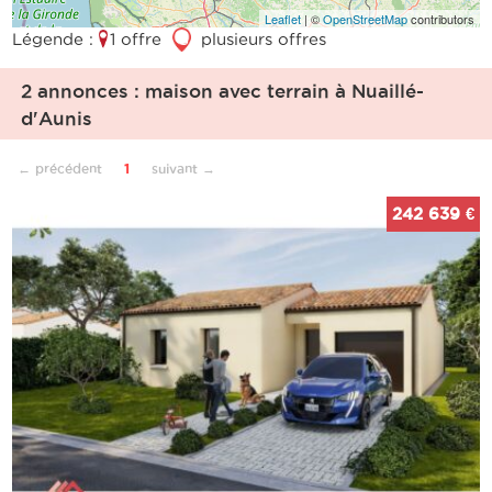
Leaflet
| ©
OpenStreetMap
contributors
Légende :
1 offre
3
plusieurs offres
2 annonces : maison avec terrain à Nuaillé-
d'Aunis
← précédent
1
suivant →
242 639 €