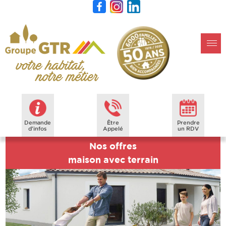
Demande
Être
Prendre
d'infos
Appelé
un RDV
Nos offres
maison avec terrain