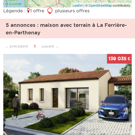
Leaflet
| ©
OpenStreetMap
contributors
Légende :
1 offre
3
plusieurs offres
5 annonces : maison avec terrain à La Ferrière-
en-Parthenay
← précédent
1
suivant →
139 035 €