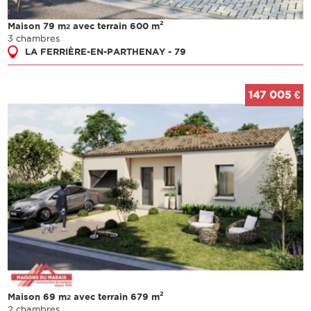
2
Maison 79 m
avec terrain 600 m
2
3 chambres
LA FERRIÈRE-EN-PARTHENAY - 79
147 005 €
2
Maison 69 m
avec terrain 679 m
2
2 chambres