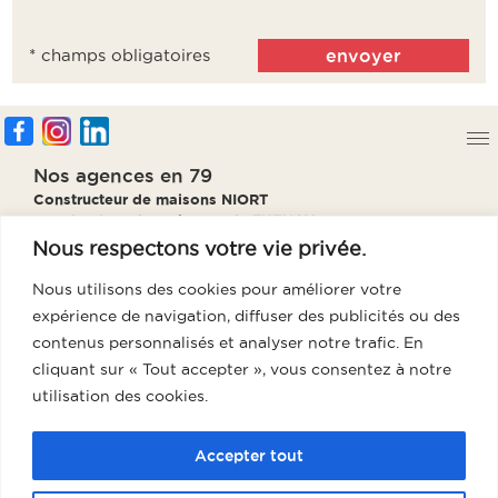
* champs obligatoires
Nos agences en 79
Constructeur de maisons NIORT
Constructeur de maisons PARTHENAY
Constructeur de maisons BRESSUIRE
Nous respectons votre vie privée.
Constructeur de maisons THOUARS
Nous utilisons des cookies pour améliorer votre
Notre agence en 85
expérience de navigation, diffuser des publicités ou des
Constructeur de maisons Fontenay
contenus personnalisés et analyser notre trafic. En
Notre agence en 86
cliquant sur « Tout accepter », vous consentez à notre
Constructeur de maisons Poitiers
utilisation des cookies.
Notre agence en 17
Accepter tout
Constructeur de maisons La Rochelle