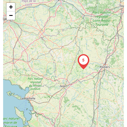
+
−
5