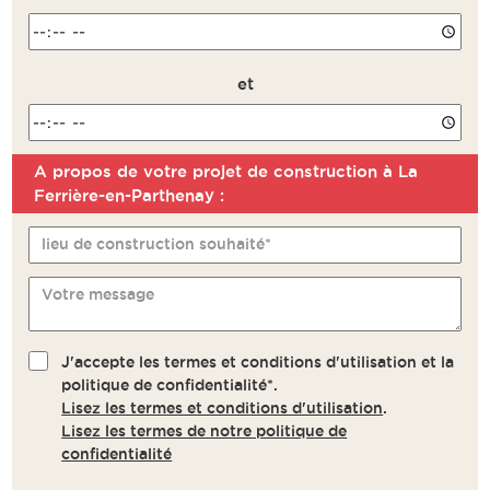
et
A propos de votre projet de construction à La
Remarque
Ferrière-en-Parthenay :
lieu de construction souhaité*
Votre message
J'accepte les termes et conditions d'utilisation et la
politique de confidentialité*.
Lisez les termes et conditions d'utilisation
.
Lisez les termes de notre politique de
confidentialité