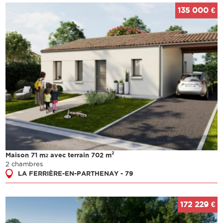
135 000 €
2
Maison 71 m
avec terrain 702 m
2
2 chambres
LA FERRIÈRE-EN-PARTHENAY - 79
172 229 €