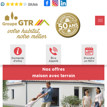
Demande
Être
Prendre
d'infos
Appelé
un RDV
Nos offres
maison avec terrain