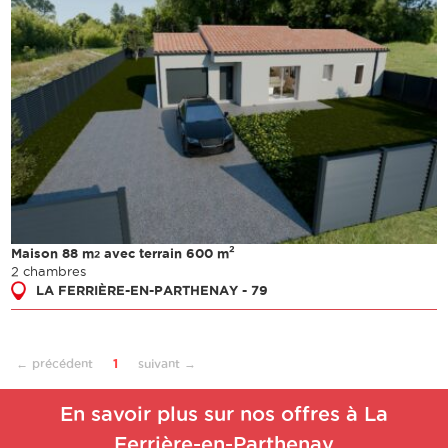
2
Maison 88 m
avec terrain 600 m
2
2 chambres
LA FERRIÈRE-EN-PARTHENAY - 79
← précédent
1
suivant →
En savoir plus sur nos offres à La
Ferrière-en-Parthenay