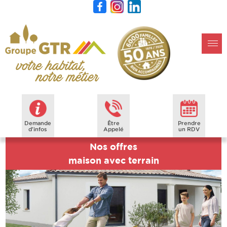
Demande
Être
Prendre
d'infos
Appelé
un RDV
Nos offres
maison avec terrain