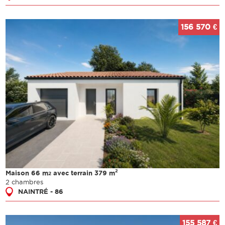
156 570 €
2
Maison 66 m
avec terrain 379 m
2
2 chambres
NAINTRÉ - 86
155 587 €