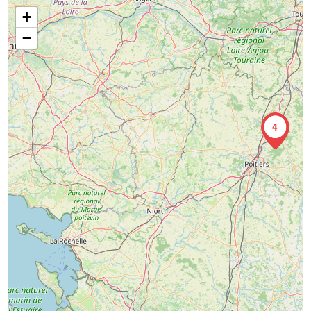
+
−
4