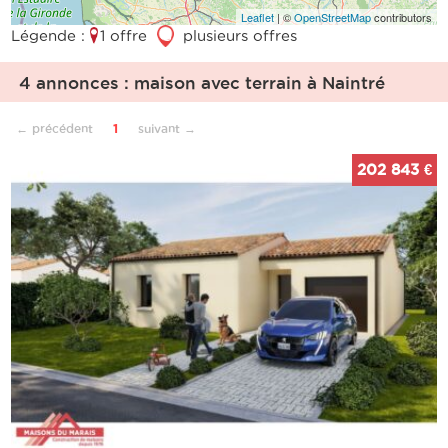
Leaflet
| ©
OpenStreetMap
contributors
Légende :
1 offre
3
plusieurs offres
4 annonces : maison avec terrain à Naintré
← précédent
1
suivant →
202 843 €