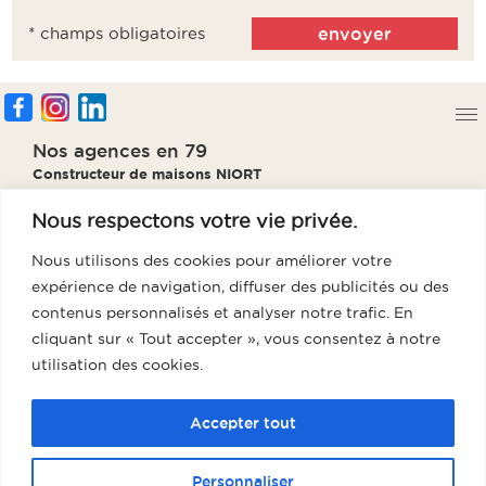
* champs obligatoires
Nos agences en 79
Constructeur de maisons NIORT
Constructeur de maisons PARTHENAY
Constructeur de maisons BRESSUIRE
Nous respectons votre vie privée.
Constructeur de maisons THOUARS
Nous utilisons des cookies pour améliorer votre
Notre agence en 85
expérience de navigation, diffuser des publicités ou des
Constructeur de maisons Fontenay
contenus personnalisés et analyser notre trafic. En
cliquant sur « Tout accepter », vous consentez à notre
Notre agence en 86
utilisation des cookies.
Constructeur de maisons Poitiers
Notre agence en 17
Accepter tout
Constructeur de maisons La Rochelle
Personnaliser
Groupe GTR, votre meilleur partenaire pour l’achat et la construction