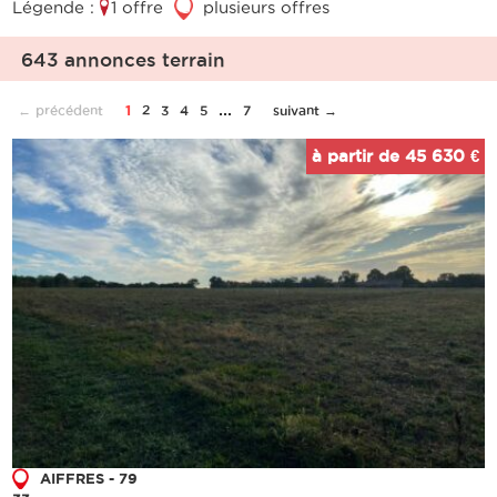
Légende :
1 offre
3
plusieurs offres
643 annonces terrain
...
← précédent
1
2
3
4
5
7
suivant →
à partir de 45 630 €
AIFFRES - 79