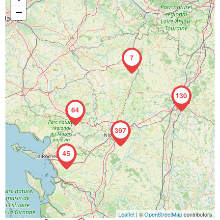
−
7
130
64
397
45
Leaflet
| ©
OpenStreetMap
contributors