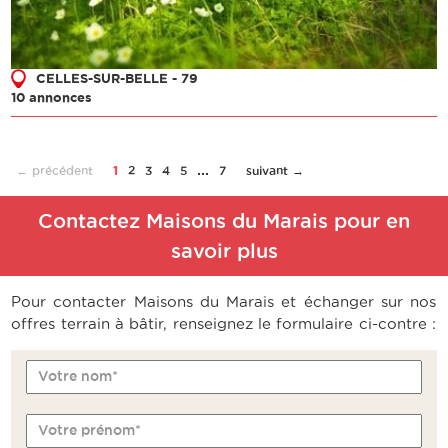
CELLES-SUR-BELLE - 79
10 annonces
...
← précédent
1
2
3
4
5
7
suivant →
Contactez Maisons du Marais pour en
savoir plus
Pour contacter Maisons du Marais et échanger sur nos
offres terrain à bâtir, renseignez le formulaire ci-contre :
Votre nom*
Votre prénom*