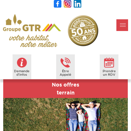
Demande
Être
Prendre
d'infos
Appelé
un RDV
Nos offres
terrain