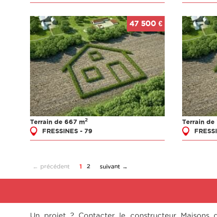
47 500 €
2
Terrain de 667 m
Terrain de
FRESSINES - 79
FRESSI
← précédent
1
2
suivant →
Un projet ? Contacter le constructeur Maisons 