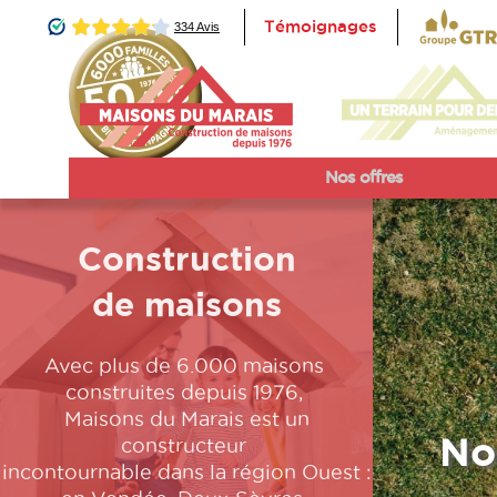
Témoignages
Accueil
Nos offres
Construction
de maisons
Avec plus de 6.000 maisons
construites depuis 1976,
Maisons du Marais est un
No
constructeur
incontournable dans la région Ouest :