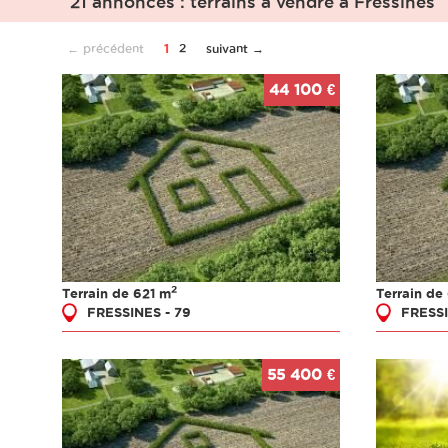
21 annonces : terrains à vendre à Fressines
← précédent
1
2
suivant →
44 100 €
2
Terrain de 621 m
Terrain de
FRESSINES - 79
FRESSI
55 400 €