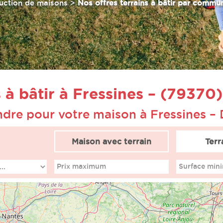
uction de maisons
>
Nos offres terrains à bâtir par commu
s à bâtir à Fressines – (79370)
endre pour votre maison à Fressines –
Maison avec terrain
Terr
Prix maximum
Surface min