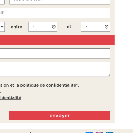
il*
entre
et
tion et la politique de confidentialité*.
.
identialité