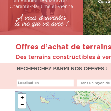
en Vendée, Deux-Sèvres,
Constr
Charente-Maritime et Vienne.
À vous d’inventer
la vie qui va avec !
Offres d’achat de terrain
Des terrains constructibles à v
RECHERCHEZ PARMI NOS OFFRES :
Localisation
+
−