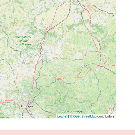
Leaflet
| ©
OpenStreetMap
contributors