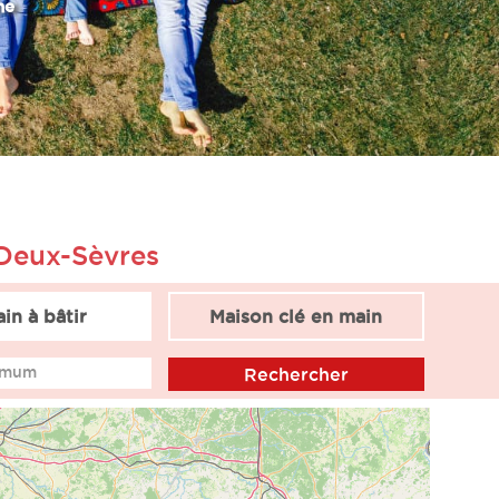
ne
 Deux-Sèvres
ain à bâtir
Maison clé en main
imum