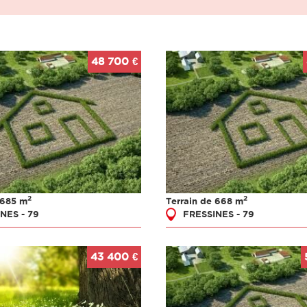
48 700 €
2
2
 685 m
Terrain de 668 m
NES - 79
FRESSINES - 79
43 400 €