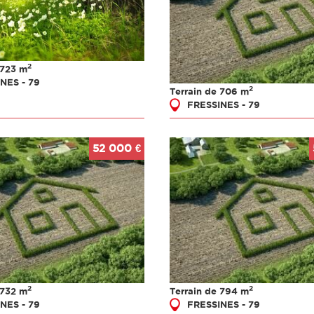
2
 723 m
NES - 79
2
Terrain de 706 m
FRESSINES - 79
52 000 €
2
2
 732 m
Terrain de 794 m
NES - 79
FRESSINES - 79