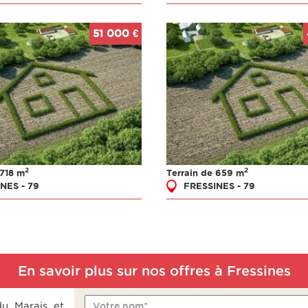
51 000 €
2
2
 718 m
Terrain de 659 m
NES - 79
FRESSINES - 79
En savoir plus sur nos offres à Fressines
du Marais et
Votre nom*