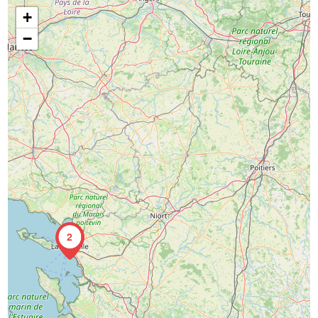
+
−
2