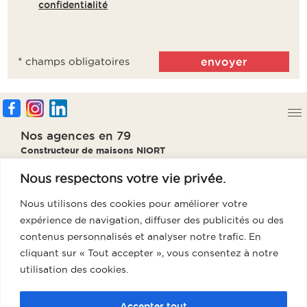
confidentialité
* champs obligatoires
Nos agences en 79
Constructeur de maisons NIORT
Constructeur de maisons PARTHENAY
Constructeur de maisons BRESSUIRE
Nous respectons votre vie privée.
Constructeur de maisons THOUARS
Nous utilisons des cookies pour améliorer votre
Notre agence en 85
expérience de navigation, diffuser des publicités ou des
Constructeur de maisons Fontenay
contenus personnalisés et analyser notre trafic. En
cliquant sur « Tout accepter », vous consentez à notre
Notre agence en 86
utilisation des cookies.
Constructeur de maisons Poitiers
Notre agence en 17
Accepter tout