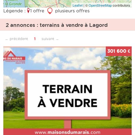
Leaflet
| ©
OpenStreetMap
contributors
Légende :
1 offre
3
plusieurs offres
2 annonces : terrains à vendre à Lagord
← précédent
1
suivant →
301 600 €