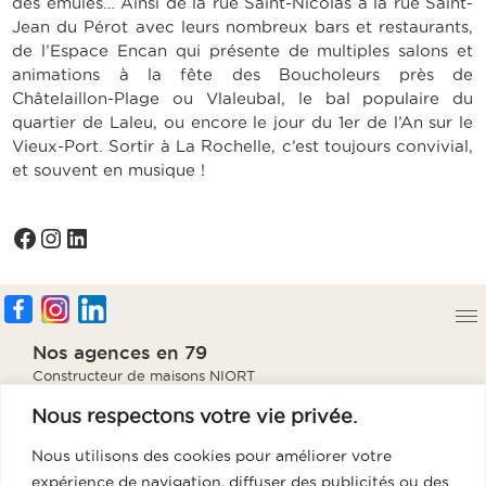
des émules… Ainsi de la rue Saint-Nicolas à la rue Saint-
Jean du Pérot avec leurs nombreux bars et restaurants,
de l’Espace Encan qui présente de multiples salons et
animations à la fête des Boucholeurs près de
Châtelaillon-Plage ou Vlaleubal, le bal populaire du
quartier de Laleu, ou encore le jour du 1er de l’An sur le
Vieux-Port. Sortir à La Rochelle, c’est toujours convivial,
et souvent en musique !
Facebook
Instagram
LinkedIn
Nos agences en 79
Constructeur de maisons NIORT
Constructeur de maisons PARTHENAY
Nous respectons votre vie privée.
Constructeur de maisons BRESSUIRE
Constructeur de maisons THOUARS
Nous utilisons des cookies pour améliorer votre
Notre agence en 85
expérience de navigation, diffuser des publicités ou des