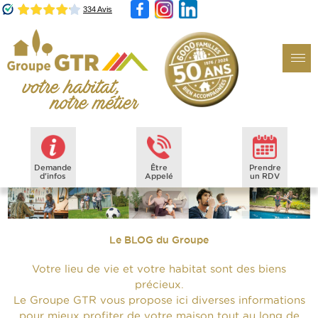
Demande
Être
Prendre
d'infos
Appelé
un RDV
Le BLOG du Groupe
Votre lieu de vie et votre habitat sont des biens
précieux.
Le Groupe GTR vous propose ici diverses informations
pour mieux profiter de votre maison tout au long de