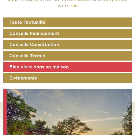
votre vie
Toute l'actualité
Conseils Financement
Conseils Construction
Conseils Terrain
Bien vivre dans sa maison
Événements