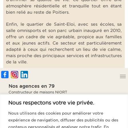
atmosphère résidentielle et tranquille tout en étant
bien relié au reste de Poitiers.
Enfin, le quartier de Saint-Eloi, avec ses écoles, sa
salle omnisports et son parc urbain inauguré en 2010,
offre un cadre de vie agréable, propice aux familles
et aux jeunes actifs. Ce secteur est particulièrement
adapté à ceux qui recherchent un lieu de vie calme,
mais proche des principaux services et infrastructures
de la ville.
Nos agences en 79
Constructeur de maisons NIORT
Constructeur de maisons PARTHENAY
Nous respectons votre vie privée.
Constructeur de maisons BRESSUIRE
Constructeur de maisons THOUARS
Nous utilisons des cookies pour améliorer votre
Notre agence en 85
expérience de navigation, diffuser des publicités ou des
Constructeur de maisons Fontenay
contenus personnalisés et analyser notre trafic. En