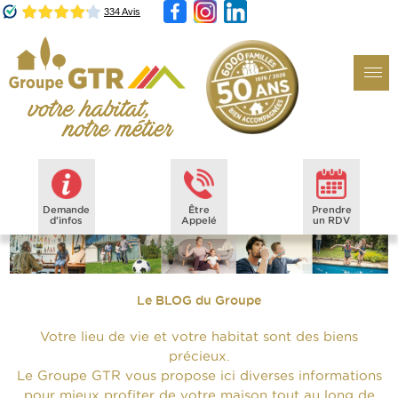
Demande
Être
Prendre
d'infos
Appelé
un RDV
Le BLOG du Groupe
Votre lieu de vie et votre habitat sont des biens
précieux.
Le Groupe GTR vous propose ici diverses informations
pour mieux profiter de votre maison tout au long de