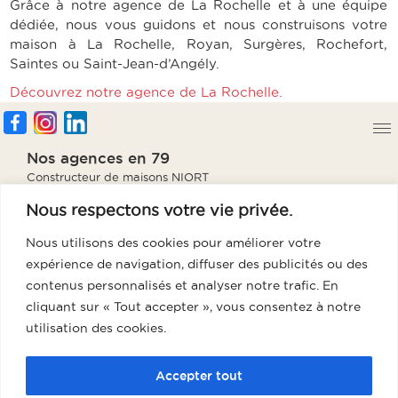
Grâce à notre agence de La Rochelle et à une équipe
dédiée, nous vous guidons et nous construisons votre
maison à La Rochelle, Royan, Surgères, Rochefort,
Saintes ou Saint-Jean-d’Angély.
Découvrez notre agence de
La Rochelle
.
Nos agences en 79
Constructeur de maisons NIORT
Constructeur de maisons PARTHENAY
Nous respectons votre vie privée.
Constructeur de maisons BRESSUIRE
Constructeur de maisons THOUARS
Nous utilisons des cookies pour améliorer votre
Notre agence en 85
expérience de navigation, diffuser des publicités ou des
Constructeur de maisons Fontenay
contenus personnalisés et analyser notre trafic. En
cliquant sur « Tout accepter », vous consentez à notre
Notre agence en 86
utilisation des cookies.
Constructeur de maisons Poitiers
Notre agence en 17
Accepter tout
Constructeur de maisons La Rochelle