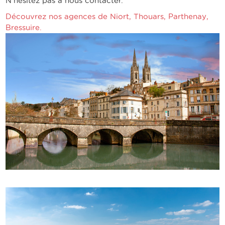
N’hésitez pas à nous contacter.
Découvrez nos agences de
Niort
,
Thouars
,
Parthenay
,
Bressuire
.