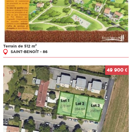
2
Terrain de 512 m
SAINT-BENOÎT - 86
49 900 €