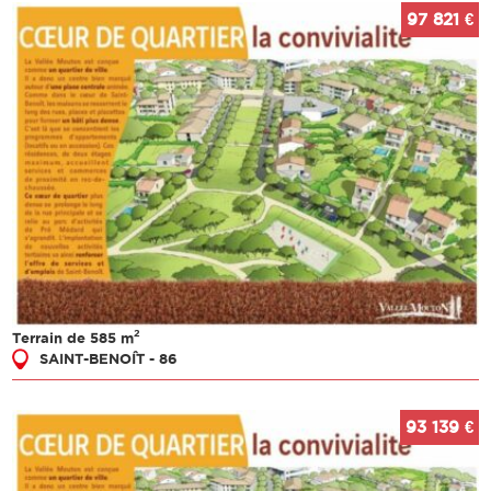
97 821 €
2
Terrain de 585 m
SAINT-BENOÎT - 86
93 139 €