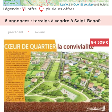
Leaflet
| ©
OpenStreetMap
contributors
Légende :
1 offre
3
plusieurs offres
6 annonces : terrains à vendre à Saint-Benoît
← précédent
1
suivant →
94 309 €