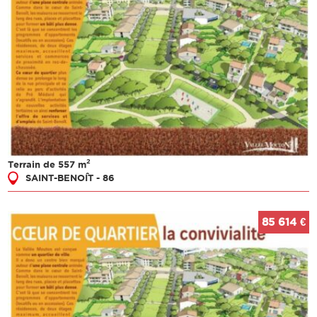
2
Terrain de 557 m
SAINT-BENOÎT - 86
85 614 €