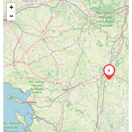
+
−
6