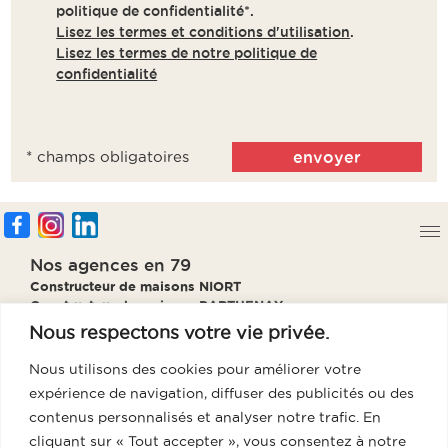
politique de confidentialité*.
Lisez les termes et conditions d'utilisation
.
Lisez les termes de notre politique de
confidentialité
* champs obligatoires
Nos agences en 79
Constructeur de maisons NIORT
Constructeur de maisons PARTHENAY
Constructeur de maisons BRESSUIRE
Nous respectons votre vie privée.
Constructeur de maisons THOUARS
Nous utilisons des cookies pour améliorer votre
Notre agence en 85
expérience de navigation, diffuser des publicités ou des
Constructeur de maisons Fontenay
contenus personnalisés et analyser notre trafic. En
Notre agence en 86
cliquant sur « Tout accepter », vous consentez à notre