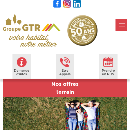
Demande
Être
Prendre
d'infos
Appelé
un RDV
Nos offres
terrain