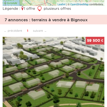
Leaflet
| ©
OpenStreetMap
contributors
Légende :
1 offre
3
plusieurs offres
7 annonces : terrains à vendre à Bignoux
← précédent
1
suivant →
59 500 €