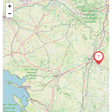
+
−
7