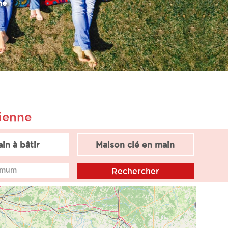
ne
Vienne
ain à bâtir
Maison clé en main
imum