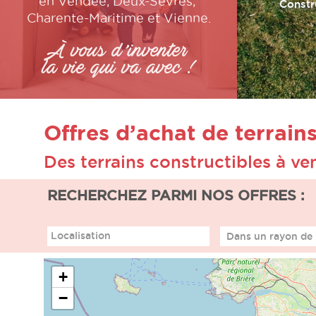
en Vendée, Deux-Sèvres,
Constr
Charente-Maritime et Vienne.
À vous d’inventer
la vie qui va avec !
Offres d’achat de terrain
Des terrains constructibles à v
RECHERCHEZ PARMI NOS OFFRES :
Localisation
+
−