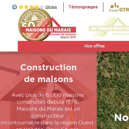
Témoignages
Accueil
Nos offres
Construction
de maisons
Avec plus de 6.000 maisons
construites depuis 1976,
Maisons du Marais est un
No
constructeur
incontournable dans la région Ouest :