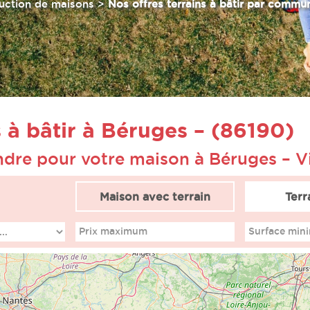
uction de maisons
>
Nos offres terrains à bâtir par commu
s à bâtir à Béruges – (86190)
endre pour votre maison à Béruges – 
Maison avec terrain
Terr
Prix maximum
Surface min