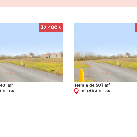
37 400 €
2
2
 481 m
Terrain de 503 m
ES - 86
BÉRUGES - 86