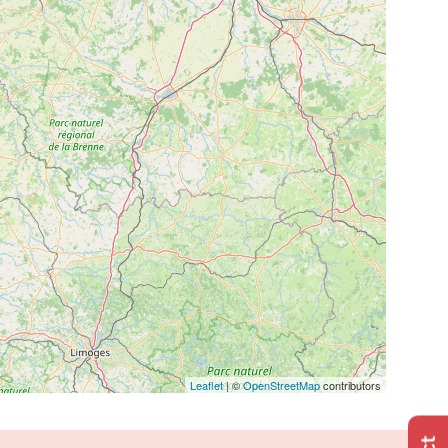
Leaflet
| ©
OpenStreetMap
contributors