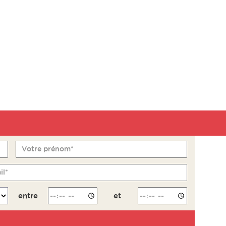
Votre prénom*
il*
entre
et