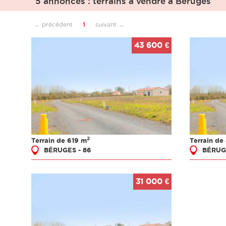
5 annonces : terrains à vendre à Béruges
← précédent
1
suivant →
43 600 €
2
Terrain de 619 m
Terrain de
BÉRUGES - 86
BÉRUG
31 000 €