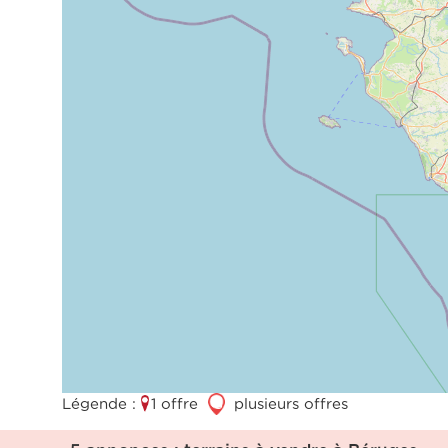
Légende :
1 offre
3
plusieurs offres