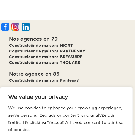
Nos agences en 79
Constructeur de maisons NIORT
Constructeur de maisons PARTHENAY
Constructeur de maisons BRESSUIRE
Constructeur de maisons THOUARS
Notre agence en 85
Constructeur de maisons Fontenay
Notre agence en 86
We value your privacy
Constructeur de maisons Poitiers
We use cookies to enhance your browsing experience,
Notre agence en 17
serve personalized ads or content, and analyze our
Constructeur de maisons La Rochelle
traffic. By clicking "Accept All", you consent to our use
of cookies.
Groupe GTR, votre meilleur partenaire pour l’achat et la construction